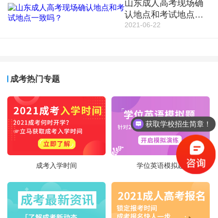
山东成人高考现场确
认地点和考试地点一
2021-06-22
致吗？
成考热门专题
获取学校招生简章！
成考入学时间
学位英语模拟题