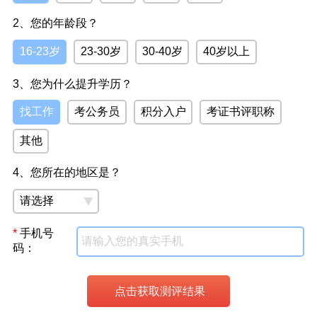
招考院网站自行打印“高等教育自学考试准考证”。
2、您的年龄段？
16-23岁
23-30岁
30-40岁
40岁以上
3、您为什么提升学历？
找工作
考公务员
积分入户
考证书评职称
其他
4、您所在的地区是？
*
手机号
码：