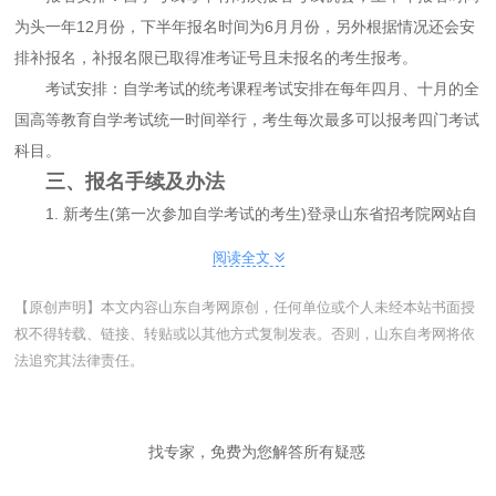
为头一年12月份，下半年报名时间为6月月份，另外根据情况还会安
排补报名，补报名限已取得准考证号且未报名的考生报考。
考试安排：自学考试的统考课程考试安排在每年四月、十月的全
国高等教育自学考试统一时间举行，考生每次最多可以报考四门考试
科目。
三、报名手续及办法
1. 新考生(第一次参加自学考试的考生)登录山东省招考院网站自
助完成报考手续。
阅读全文
(1) 新生注册。考生登录山东省招考院网站，提交本人基本信
息，内容包括选择区、县招考办、姓名、性别、身份证号码、报考专
【原创声明】本文内容山东自考网原创，任何单位或个人未经本站书面授
权不得转载、链接、转贴或以其他方式复制发表。否则，山东自考网将依
业、联系电话、照片等内容。
法追究其法律责任。
(2) 新生审核。区、县招生考试机构负责网上信息确认，确认时
须核对考生个人信息，审核报考专业、照片等是否符合报名要求和专
业限制，确认无误后审核通过，审核结果通过短信告知考生。
找专家，免费为您解答所有疑惑
2. 老考生(已有准考证号码但无登录密码的考生)登录山东省招考
院网站自助完成注册手续(注册后即可获得登录密码，无需信息审