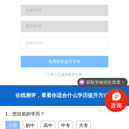
核)。
3. 老考生(已有准考证号码和登录密码的考生)登录山东省招考院
网站自助完成报名手续。
(1) 报名时，请首先输入“准考证号”和“登录密码”，经系统校验后
进入报名系统。
(2) 报名过程中，请认真核对专业代码和课程代码，以免选择错
误给您带来不必要的麻烦。
(3) 报名信息确认。缴费前，进行报名信息确认，确认后不可更
改报考信息。
已有
人已成功提升学历
(4) 网上缴费。报名信息确认后，通过“支付宝”“微信”缴纳报名考
获取学校招生简章！
务费。并自行打印《网上报名确认单》,该确认单作为报考成功的唯
在线测评，看看你适合什么学历提升方式？
一凭证。
4. 网上报名必须一次完成，不能补报，更不能重复报名;新考生
必须信息确认后方可报名并参加考试。
1、您目前的学历？
四、自考准考证打印
小学
初中
高中
中专
大专
新、老考生凭本人准考证号、登陆密码在考前两周内登录山东省