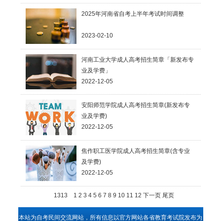
2025年河南省自考上半年考试时间调整
2023-02-10
河南工业大学成人高考招生简章「新发布专
业及学费」
2022-12-05
河南省工业类大学成人高考
报名时间
专业及
学费
安阳师范学院成人高考招生简章(新发布专
业及学费)
2022-12-05
安阳的师范类学院成人高考
安阳的师范类学
院函授
焦作职工医学院成人高考招生简章(含专业
及学费)
2022-12-05
1313
1
2
3
4
5
6
7
8
9
10
11
12
下一页
尾页
本站为自考民间交流网站，所有信息以官方网站各省教育考试院发布为