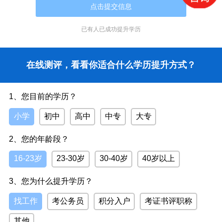
报考高起本/高起专：须具备高中毕业或同等文化程度，
年满18周岁。
已有
人已成功提升学历
非本省户籍考生：须提供河南省内有效居住证。
四、各层次考试科目
在线测评，看看你适合什么学历提升方式？
专升本（三科，每科150分，合计450分）：
1、您目前的学历？
政治（考试时长2.5小时）
英语（考试时长2.5小时）
小学
初中
高中
中专
大专
专业基础课（考试时长2.5小时）
2、您的年龄段？
专业基础课对应：理工类考高等数学（一），经管类考
16-23岁
23-30岁
30-40岁
40岁以上
高等数学（二），文史类考大学语文，艺术类考艺术概论。
3、您为什么提升学历？
高起本（四科，合计600分）：
找工作
考公务员
积分入户
考证书评职称
语文（2小时）、数学（2小时）、英语（2小时）、综
合课（2小时）
其他