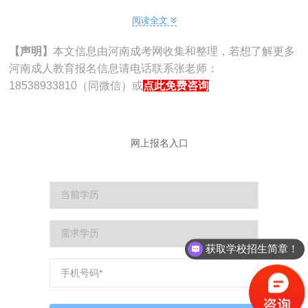
阅读全文
机械设计制造及其自动化、电气工程及其自动化、计算
机科学与技术、食品科学与工程、会计学、工商管理、金融
【声明】
本文信息由河南成考网收集和整理，若想了解更多
学、艺术设计学、化学工程与工艺、物联网工程等
河南成人教育报名信息请电话联系张老师：
18538933810（同微信）或
点此免费咨询
高起本：
工商管理、计算机科学与技术、会计学等
高起专：
网上报名入口
会计、计算机应用技术、机械制造与自动化、电气自动
化技术、食品加工技术等
以上专业仅供参考，具体以2026年学校正式招生简章为
准。
获取学校招生简章！
三、报名基本条件
报考专升本：须持有国家认可的专科及以上学历证书
（已毕业），无年龄限制。