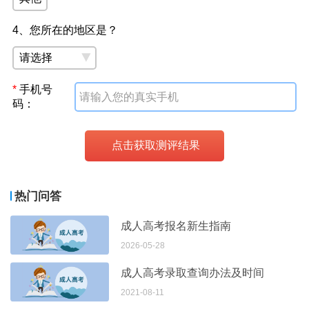
高起专（三科，合计450分）：
4、您所在的地区是？
语文（2小时）、数学（2小时）、英语（2小时）
五、报名和考试安排
*
手机号
依照历年惯例：
码：
网上报名：预计2026年8月下旬至9月初
全国统考：预计2026年10月下旬（第三个周末举行）
录取公布：预计2026年12月
报名官网：河南省教育考试院（www.haeea.cn）
热门问答
六、录取加分说明
成人高考报名新生指南
2026-05-28
年满25周岁的考生参加录取时，可自动享受加20分政
策，系统直接处理，无需个人提出申请。
成人高考录取查询办法及时间
2021-08-11
七、学制与学习方式