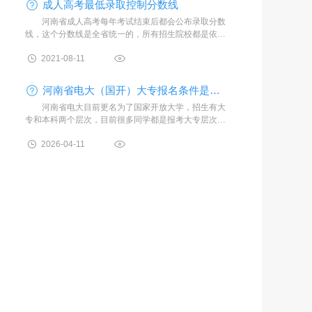
成人高考最低录取控制分数线
河南省成人高考每年考试结束后都会公布录取分数
线，这个分数线是全省统一的，所有招生院校都是依据
最低录取分数线进行择优录取，下面一起来看一下河南
2021-08-11
省近几年的录取分
河南省电大（国开）大专报名条件是什么（2026年更新）
河南省电大目前更名为了国家开放大学，招生有大
专和本科两个层次，目前很多同学都是报考大专层次，
但是都不清楚报考的具体条件是什么，自己是不是符合
2026-04-11
报考条件，下面给