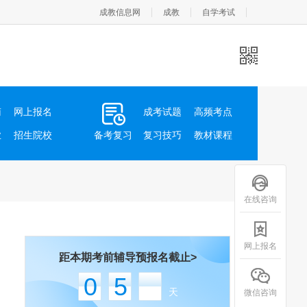
成教信息网
成教
自学考试
南
网上报名
成考试题
高频考点
业
招生院校
备考复习
复习技巧
教材课程
在线咨询
网上报名
距本期考前辅导预报名截止>
05
天
微信咨询