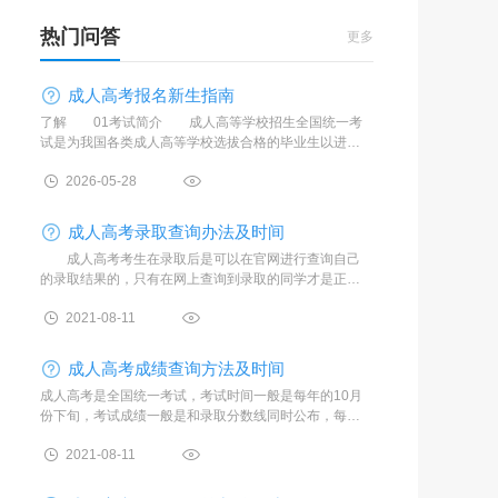
热门问答
更多
成人高考报名新生指南
了解 01考试简介 成人高等学校招生全国统一考
试是为我国各类成人高等学校选拔合格的毕业生以进入
更高层次学历教育的入学考试。考试分高中起点升成教
2026-05-28
专科(简称高起专)
成人高考录取查询办法及时间
成人高考考生在录取后是可以在官网进行查询自己
的录取结果的，只有在网上查询到录取的同学才是正式
录取，具体的录取查询时间及方法如下。 河南省成
2021-08-11
人高考录取查询时
成人高考成绩查询方法及时间
成人高考是全国统一考试，考试时间一般是每年的10月
份下旬，考试成绩一般是和录取分数线同时公布，每个
省份的时间略有不同，以河南省为例，下面给大家介绍
2021-08-11
一下几个时间节点