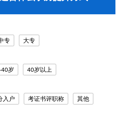
中专
大专
-40岁
40岁以上
分入户
考证书评职称
其他